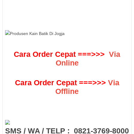
Cara Order Cepat ===>>>
Via
Online
Cara Order Cepat ===>>>
Via
Offline
SMS / WA / TELP : 0821-3769-8000