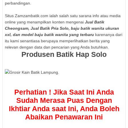
perbandingan.
Situs Zamzambatik.com ialah salah satu sarana info atau media
online yang menampilkan konten mengenai
Jual Batik
Cheongsam
, Jual Batik Pria Solo, baju batik wanita ukuran
xxl, dan model baju batik wanita yang terbaru
karenanya dari
itu kami senantiasa berupaya memperlihatkan berita yang
relevan dengan data dan pencarian yang Anda butuhkan.
Produsen Batik Hap Solo
Perhatian ! Jika Saat Ini Anda
Sudah Merasa Puas Dengan
Ikhtiar Anda saat Ini, Anda Boleh
Abaikan Penawaran Ini