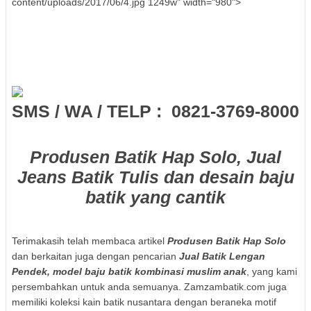
content/uploads/2017/06/4.jpg 1249w" width="980">
SMS / WA / TELP : 0821-3769-8000
Produsen Batik Hap Solo, Jual
Jeans Batik Tulis dan desain baju
batik yang cantik
Terimakasih telah membaca artikel
Produsen Batik Hap Solo
dan berkaitan juga dengan pencarian
Jual Batik Lengan
Pendek, model baju batik kombinasi muslim anak
, yang kami
persembahkan untuk anda semuanya. Zamzambatik.com juga
memiliki koleksi kain batik nusantara dengan beraneka motif