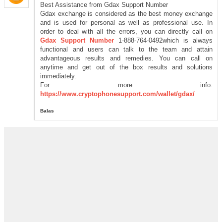
Best Assistance from Gdax Support Number
Gdax exchange is considered as the best money exchange
and is used for personal as well as professional use. In
order to deal with all the errors, you can directly call on
Gdax Support Number
1-888-764-0492which is always
functional and users can talk to the team and attain
advantageous results and remedies. You can call on
anytime and get out of the box results and solutions
immediately.
For more info:
https://www.cryptophonesupport.com/wallet/gdax/
Balas