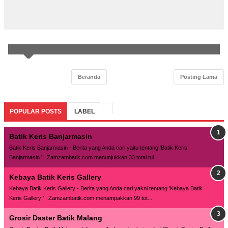
Beranda
Posting Lama
POPULAR POSTS
LABEL
Batik Keris Banjarmasin
Batik Keris Banjarmasin - Berita yang Anda cari yaitu tentang 'Batik Keris
Banjarmasin ' . Zamzambatik.com menunjukkan 33 total tul...
Kebaya Batik Keris Gallery
Kebaya Batik Keris Gallery - Berita yang Anda cari yakni tentang 'Kebaya Batik
Keris Gallery ' . Zamzambatik.com menampakkan 99 tot...
Grosir Daster Batik Malang